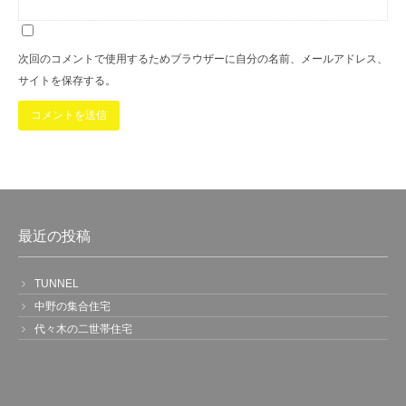
次回のコメントで使用するためブラウザーに自分の名前、メールアドレス、
サイトを保存する。
home
works
最近の投稿
住宅
Re-HouseK
TUNNEL
83building
中野の集合住宅
Re-HouseN
Re-HouseF
代々木の二世帯住宅
Re-HouseS
Re-HouseSA
Re-HouseU