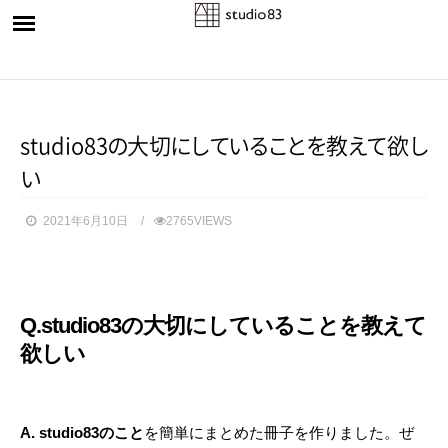
studio8
3
の
大
切
に
し
て
い
る
こ
と
を
教
え
て
欲
し
い
2021年6月10日
2765VIEWS
Q.studio83の大切にしていることを教えて
欲しい
A.
studio83のこと
を簡単にまとめた冊子を作りました。ぜ